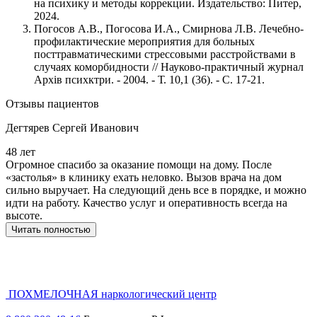
на психику и методы коррекции. Издательство: Питер,
2024.
Погосов А.В., Погосова И.А., Смирнова Л.В. Лечебно-
профилактические мероприятия для больных
посттравматическими стрессовыми расстройствами в
случаях коморбидности // Науково-практичный журнал
Арxiв психктри. - 2004. - Т. 10,1 (36). - С. 17-21.
Отзывы пациентов
Дегтярев Сергей Иванович
48 лет
5
Огромное спасибо за оказание помощи на дому. После
З
«застолья» в клинику ехать неловко. Вызов врача на дом
о
сильно выручает. На следующий день все в порядке, и можно
о
идти на работу. Качество услуг и оперативность всегда на
б
высоте.
Ж
в
Читать полностью
ПОХМЕЛОЧНАЯ
наркологический центр