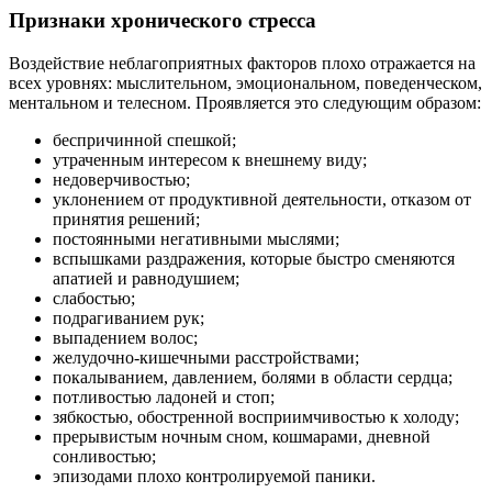
Признаки хронического стресса
Воздействие неблагоприятных факторов плохо отражается на
всех уровнях: мыслительном, эмоциональном, поведенческом,
ментальном и телесном. Проявляется это следующим образом:
беспричинной спешкой;
утраченным интересом к внешнему виду;
недоверчивостью;
уклонением от продуктивной деятельности, отказом от
принятия решений;
постоянными негативными мыслями;
вспышками раздражения, которые быстро сменяются
апатией и равнодушием;
слабостью;
подрагиванием рук;
выпадением волос;
желудочно-кишечными расстройствами;
покалыванием, давлением, болями в области сердца;
потливостью ладоней и стоп;
зябкостью, обостренной восприимчивостью к холоду;
прерывистым ночным сном, кошмарами, дневной
сонливостью;
эпизодами плохо контролируемой паники.