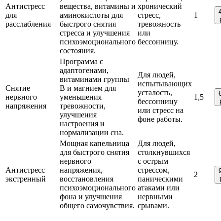
Антистресс
вещества, витамины и
хронический
для
аминокислоты для
стресс,
1
расслабления
быстрого снятия
тревожность
стресса и улучшения
или
психоэмоционального
бессонницу.
состояния.
Программа с
адаптогенами,
Для людей,
витаминами группы
испытывающих
Снятие
B и магнием для
усталость,
нервного
уменьшения
1,5
бессонницу
напряжения
тревожности,
или стресс на
улучшения
фоне работы.
настроения и
нормализации сна.
Мощная капельница
Для людей,
для быстрого снятия
столкнувшихся
нервного
с острым
Антистресс
напряжения,
стрессом,
2
экстренный
восстановления
паническими
психоэмоционального
атаками или
фона и улучшения
нервными
общего самочувствия.
срывами.