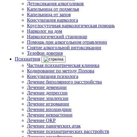
Детоксикация алкоголиков
Капельница от похмелья
Капельница от запоя
Консультация нарколога
Круглосуточная наркологическая помощь
Нарколог на дом
Наркологический стационар
Помощь при алкогольном отравлении
Снятие алкогольной интоксикации
Телефон доверия
Психиатрия
Частная психиатрическая клиника
Кодирование по методу Попова
Консультация психолога
Лечение биполярного расстройства
Лечение деменции
Лечение депрессии
Лечение эпилепсии
Лечение игромании
Лечение ипохондрии
Лечение неврастении
Лечение ОКР
Лечение панических атак
Лечение психиатрических расстройств
Лечение шизофрении