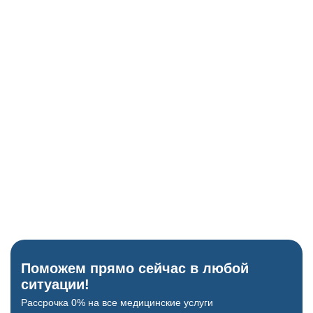
Глюкометр
Исключение скачков сахара как причины бреда.
ЭКГ-аппарат
Проверка сердца перед назначением психотропов.
Когнитивные тесты
Блиц-опрос для проверки памяти и ориентации.
Поможем прямо сейчас в любой
ситуации!
Рассрочка 0% на все медицинские услуги