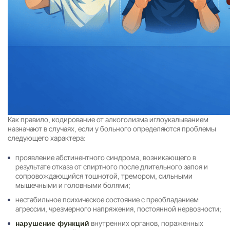
Как правило,
кодирование от алкоголизма
иглоукалыванием
назначают в случаях, если у больного определяются проблемы
следующего характера:
проявление абстинентного синдрома, возникающего в
результате отказа от спиртного после длительного запоя и
сопровождающийся тошнотой, тремором, сильными
мышечными и головными болями;
нестабильное психическое состояние с преобладанием
агрессии, чрезмерного напряжения, постоянной нервозности;
внутренних органов, пораженных
нарушение функций