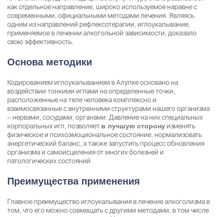
как отдельное направление, широко используемое наравне с
современными, официальными методами лечения. Являясь
одним из направлений рефлексотерапии, иглоукалывание,
применяемое в лечении алкогольной зависимости, доказало
свою эффективность.
Основа методики
Кодированием иглоукалыванием в Алупке основано на
воздействии тонкими иглами на определенные точки,
расположенные на теле человека комплексно и
взаимосвязанные с внутренними структурами нашего организма
– нервами, сосудами, органами. Давление на них специальных
корпоральных игл, позволяет
изменять
в лучшую сторону
физическое и психоэмоциональное состояние, нормализовать
энергетический баланс, а также запустить процесс обновления
Задать вопрос
организма и самоисцеления от многих болезней и
патологических состояний.
Задайте свой вопрос и мы ответим вам
Бесплатная консультация
Преимущества применения
Оставьте данные и мы вам перезвоним!
Главное преимущество иглоукалывания в лечение алкоголизма в
Поиск по сайту
том, что его можно совмещать с другими методами, в том числе
Выбор города