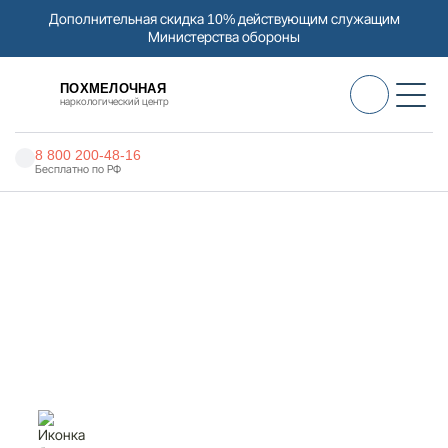
Дополнительная скидка 10% действующим служащим
Министерства обороны
ПОХМЕЛОЧНАЯ
наркологический центр
8 800 200-48-16
Бесплатно по РФ
Алкоголизм
Главная
Услуги
Кодирование иглоукалыванием
Наркомания
Наркология
Кодирование
иглоукалыванием в Алупке
Психиатрия
Реабилитация
Цены
О нас