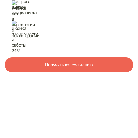
быстрый выезд
специалиста
Контакты
лет в наркологии
и психотерапии
8 800 200-48-16
Бесплатно по РФ
анонимность
и работа 24/7
Вызвать специалиста
Получить консультацию
ООО «Медицинская компания «Наркологический центр»
г. Алупка, Пушкина 119
Электронная почта:
info@mk-narkolog-centr