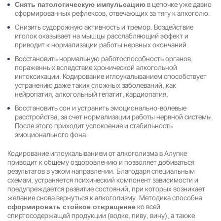
в цепочке уже давно
Снять патологическую импульсацию
сформированных рефлексов, отвечающих за тягу к алкоголю.
Снизить судорожную активность и тремор. Воздействие
иголок оказывает на мышцы расслабляющий эффект и
приводит к нормализации работы нервных окончаний.
Восстановить нормальную работоспособность органов,
пораженных вследствие хронической алкогольной
интоксикации. Кодирование иглоукалыванием способствует
устранению даже таких сложных заболеваний, как
нейропатия, алкогольный гепатит, кардиопатия.
Восстановить сон и устранить эмоционально-волевые
расстройства, за счет нормализации работы нервной системы.
После этого приходит успокоение и стабильность
эмоционального фона.
Кодирование иглоукалыванием от алкоголизма в Алупке
приводит к общему оздоровлению и позволяет добиваться
результатов в узком направлении. Благодаря специальным
схемам, устраняется психический компонент зависимости и
предупреждается развитие состояний, при которых возникает
желание снова вернуться к алкоголизму. Методика способна
ко всей
сформировать стойкое отвращение
спиртосодержащей продукции (водке, пиву, вину), а также