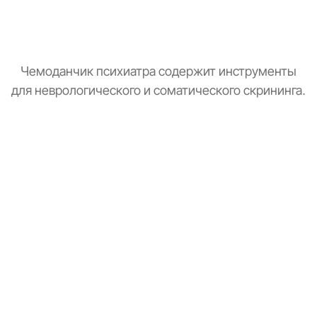
Чемоданчик психиатра содержит инструменты
для неврологического и соматического скрининга.
Тонометр
Замер давления для оценки общего состояния.
Стетоскоп
Базовая аускультация перед выпиской рецептов.
Зрачковый фонарик
Тест реакции зрачков на свет.