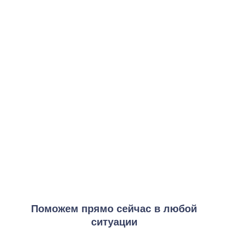
Базовый курс
от 3 000 ₽
Заказать услугу
Интенсивный курс
от 7 000 ₽
Заказать услугу
Максимальный курс
от 12 000 ₽
Заказать услугу
Экспресс-кодирование
от 5 000 ₽
Заказать услугу
Поможем прямо сейчас в любой
ситуации