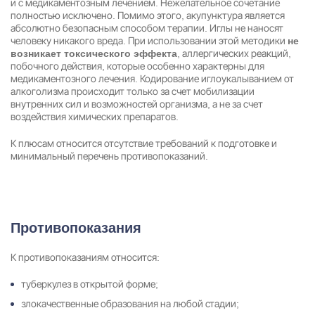
и с медикаментозным лечением. Нежелательное сочетание
полностью исключено. Помимо этого, акупунктура является
абсолютно безопасным способом терапии. Иглы не наносят
человеку никакого вреда. При использовании этой методики
не
Результаты поиска (0)
, аллергических реакций,
возникает токсического эффекта
Нажимая кнопку я соглашаюсь с
политикой конфиденциальности
и
побочного действия, которые особенно характерны для
пользовательским соглашением
медикаментозного лечения. Кодирование иглоукалыванием от
алкоголизма происходит только за счет мобилизации
Вызвать специалиста
Нажимая кнопку я соглашаюсь с
политикой конфиденциальности
и
внутренних сил и возможностей организма, а не за счет
пользовательским соглашением
воздействия химических препаратов.
Отправить
К плюсам относится отсутствие требований к подготовке и
минимальный перечень противопоказаний.
Противопоказания
К противопоказаниям относится:
туберкулез в открытой форме;
злокачественные образования на любой стадии;