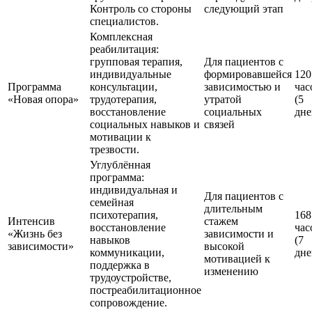
Контроль со стороны
следующий этап
специалистов.
Комплексная
реабилитация:
групповая терапия,
Для пациентов с
индивидуальные
формировавшейся
120
Программа
консультации,
зависимостью и
час
«Новая опора»
трудотерапия,
утратой
(5
восстановление
социальных
дне
социальных навыков и
связей
мотивации к
трезвости.
Углублённая
программа:
индивидуальная и
Для пациентов с
семейная
длительным
психотерапия,
168
Интенсив
стажем
восстановление
час
«Жизнь без
зависимости и
навыков
(7
зависимости»
высокой
коммуникации,
дне
мотивацией к
поддержка в
изменению
трудоустройстве,
постреабилитационное
сопровождение.