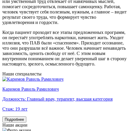
или умственный труд отвлекает от навязчивых мыслей,
помогает сосредоточиться, повышает самооценку. Работая,
человек чувствует себя полезным, нужным, а главное – видит
результат своего труда, что формирует чувство
удовлетворения и гордости.
Когда пациент проходит все этапы предложенных программ,
он перестаёт употреблять наркотики, начинает жить. Уходит
иллюзия, что ПАВ были «спасением». Приходит осознание,
что они разрушали всё важное. Человек начинает ненавидеть
зависимость, ценить свободу от неё. С этим новым
внутренним пониманием он делает уверенный шаг в сторону
настоящего, зрелого, осмысленного будущего.
Наши специалисты
Каримов Равиль Рамилович
Г
Должность:
Главный врач, терапевт, высшая категория
Стаж:
19 лет
Подробнее
Наши акции