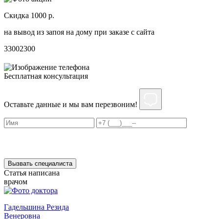
Скидка 1000 р.
Н
на вывод из запоя на дому при заказе с сайта
С
3300
2300
3
Бесплатная консультация
Оставьте данные и мы вам перезвоним!
Нажимая на кнопку ”Отправить”, Вы даёте своё
согласие
на
обработку персональных данных
Вызвать специалиста
Статья написана
врачом
Гадельшина Резида
Венеровна