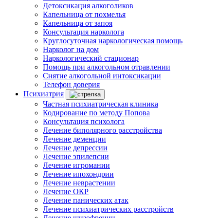
Детоксикация алкоголиков
Капельница от похмелья
Капельница от запоя
Консультация нарколога
Круглосуточная наркологическая помощь
Нарколог на дом
Наркологический стационар
Помощь при алкогольном отравлении
Снятие алкогольной интоксикации
Телефон доверия
Психиатрия
Частная психиатрическая клиника
Кодирование по методу Попова
Консультация психолога
Лечение биполярного расстройства
Лечение деменции
Лечение депрессии
Лечение эпилепсии
Лечение игромании
Лечение ипохондрии
Лечение неврастении
Лечение ОКР
Лечение панических атак
Лечение психиатрических расстройств
Лечение шизофрении