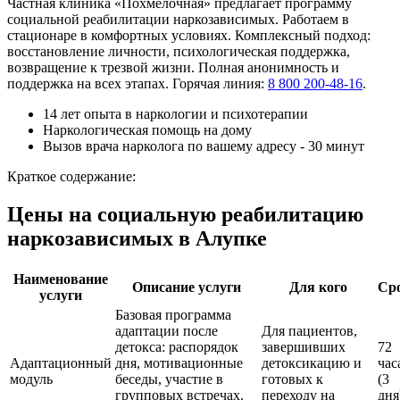
Частная клиника «Похмелочная» предлагает программу
социальной реабилитации наркозависимых. Работаем в
стационаре в комфортных условиях. Комплексный подход:
восстановление личности, психологическая поддержка,
возвращение к трезвой жизни. Полная анонимность и
поддержка на всех этапах. Горячая линия:
8 800 200-48-16
.
14 лет опыта в наркологии и психотерапии
Наркологическая помощь на дому
Вызов врача нарколога по вашему адресу - 30 минут
Краткое содержание:
Цены на социальную реабилитацию
наркозависимых в Алупке
Наименование
Описание услуги
Для кого
Ср
услуги
Базовая программа
адаптации после
Для пациентов,
детокса: распорядок
завершивших
72
Адаптационный
дня, мотивационные
детоксикацию и
час
модуль
беседы, участие в
готовых к
(3
групповых встречах.
переходу на
дня